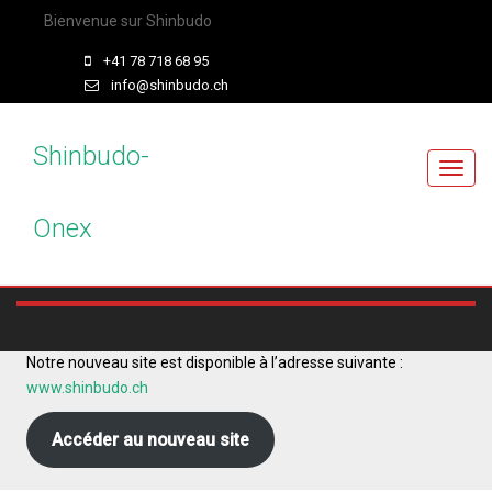
Bienvenue sur Shinbudo
+41 78 718 68 95
info@shinbudo.ch
Shinbudo-
T
o
Onex
g
g
l
e
n
a
Notre nouveau site est disponible à l’adresse suivante :
v
www.shinbudo.ch
i
g
Accéder au nouveau site
a
t