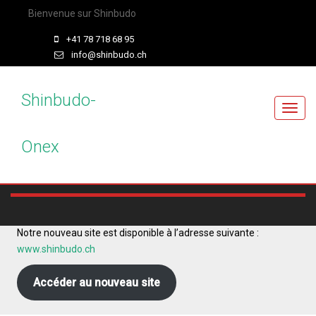
Bienvenue sur Shinbudo
+41 78 718 68 95
info@shinbudo.ch
Shinbudo-
T
o
Onex
g
g
l
e
n
a
Notre nouveau site est disponible à l’adresse suivante :
v
www.shinbudo.ch
i
g
Accéder au nouveau site
a
t