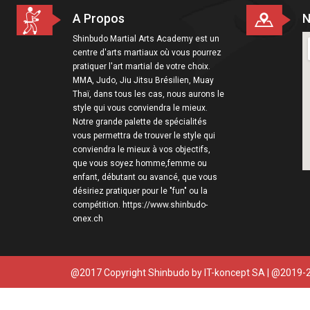
A Propos
N
Shinbudo Martial Arts Academy est un
centre d'arts martiaux où vous pourrez
pratiquer l'art martial de votre choix.
MMA, Judo, Jiu Jitsu Brésilien, Muay
Thaï, dans tous les cas, nous aurons le
style qui vous conviendra le mieux.
Notre grande palette de spécialités
vous permettra de trouver le style qui
conviendra le mieux à vos objectifs,
que vous soyez homme,femme ou
enfant, débutant ou avancé, que vous
désiriez pratiquer pour le "fun" ou la
compétition. https://www.shinbudo-
onex.ch
@2017 Copyright Shinbudo by
IT-koncept SA
| @2019-2