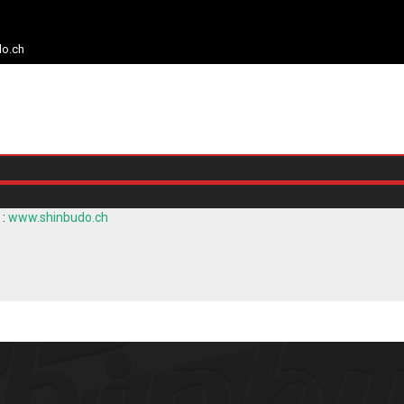
do.ch
 :
www.shinbudo.ch