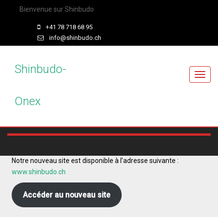
Bienvenue sur Shinbudo
+41 78 718 68 95
info@shinbudo.ch
Shinbudo-
T
o
Onex
g
g
l
e
n
a
Notre nouveau site est disponible à l’adresse suivante :
v
www.shinbudo.ch
i
g
Accéder au nouveau site
a
t