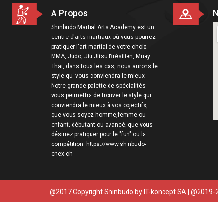
A Propos
N
Shinbudo Martial Arts Academy est un
centre d'arts martiaux où vous pourrez
pratiquer l'art martial de votre choix.
MMA, Judo, Jiu Jitsu Brésilien, Muay
Thaï, dans tous les cas, nous aurons le
style qui vous conviendra le mieux.
Notre grande palette de spécialités
vous permettra de trouver le style qui
conviendra le mieux à vos objectifs,
que vous soyez homme,femme ou
enfant, débutant ou avancé, que vous
désiriez pratiquer pour le "fun" ou la
compétition. https://www.shinbudo-
onex.ch
@2017 Copyright Shinbudo by
IT-koncept SA
| @2019-2