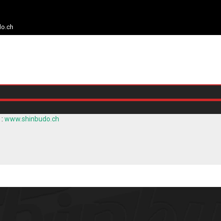
do.ch
 :
www.shinbudo.ch