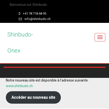
Bienvenue sur Shinbudo
+41 78 718 68 95
info@shinbudo.ch
Shinbudo-
T
o
Onex
g
g
l
e
n
a
Notre nouveau site est disponible à l’adresse suivante :
v
www.shinbudo.ch
i
g
Accéder au nouveau site
a
t