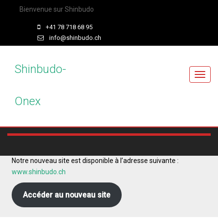
Bienvenue sur Shinbudo
+41 78 718 68 95
info@shinbudo.ch
Shinbudo-
T
o
Onex
g
g
l
e
n
a
Notre nouveau site est disponible à l’adresse suivante :
v
www.shinbudo.ch
i
g
Accéder au nouveau site
a
t