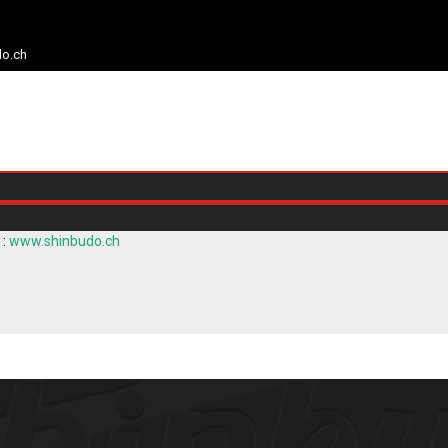
do.ch
 :
www.shinbudo.ch