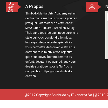
A Propos
N
Shinbudo Martial Arts Academy est un
centre d'arts martiaux où vous pourrez
pratiquer l'art martial de votre choix.
MMA, Judo, Jiu Jitsu Brésilien, Muay
Thaï, dans tous les cas, nous aurons le
style qui vous conviendra le mieux.
Notre grande palette de spécialités
vous permettra de trouver le style qui
conviendra le mieux à vos objectifs,
que vous soyez homme,femme ou
enfant, débutant ou avancé, que vous
désiriez pratiquer pour le "fun" ou la
compétition. https://www.shinbudo-
onex.ch
@2017 Copyright Shinbudo by
IT-koncept SA
| @2019-2