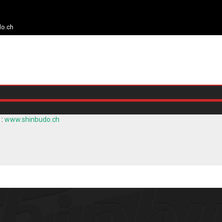
do.ch
 :
www.shinbudo.ch