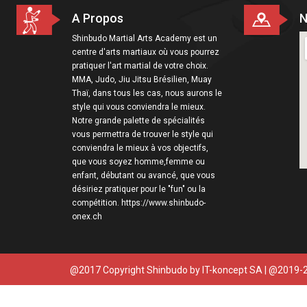
A Propos
N
Shinbudo Martial Arts Academy est un
centre d'arts martiaux où vous pourrez
pratiquer l'art martial de votre choix.
MMA, Judo, Jiu Jitsu Brésilien, Muay
Thaï, dans tous les cas, nous aurons le
style qui vous conviendra le mieux.
Notre grande palette de spécialités
vous permettra de trouver le style qui
conviendra le mieux à vos objectifs,
que vous soyez homme,femme ou
enfant, débutant ou avancé, que vous
désiriez pratiquer pour le "fun" ou la
compétition. https://www.shinbudo-
onex.ch
@2017 Copyright Shinbudo by
IT-koncept SA
| @2019-2