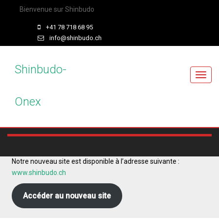
Bienvenue sur Shinbudo
+41 78 718 68 95
info@shinbudo.ch
Shinbudo-
T
o
Onex
g
g
l
e
n
a
Notre nouveau site est disponible à l’adresse suivante :
v
www.shinbudo.ch
i
g
Accéder au nouveau site
a
t