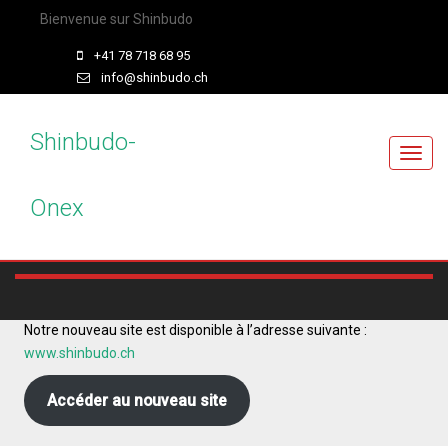
Bienvenue sur Shinbudo
+41 78 718 68 95
info@shinbudo.ch
Shinbudo-
T
o
Onex
g
g
l
e
n
a
Notre nouveau site est disponible à l’adresse suivante :
v
www.shinbudo.ch
i
g
Accéder au nouveau site
a
t