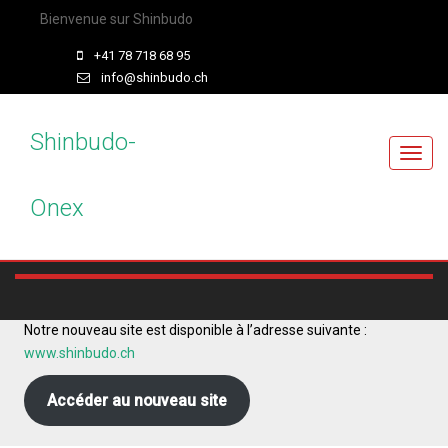
Bienvenue sur Shinbudo
+41 78 718 68 95
info@shinbudo.ch
Shinbudo-
T
o
Onex
g
g
l
e
n
a
Notre nouveau site est disponible à l’adresse suivante :
v
www.shinbudo.ch
i
g
Accéder au nouveau site
a
t