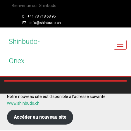
Bienvenue sur Shinbudo
+41 78 718 68 95
info@shinbudo.ch
Shinbudo-
T
o
Onex
g
g
l
e
n
a
Notre nouveau site est disponible à l’adresse suivante :
v
www.shinbudo.ch
i
g
Accéder au nouveau site
a
t