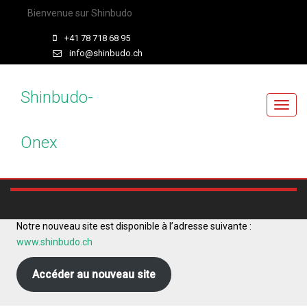
Bienvenue sur Shinbudo
+41 78 718 68 95
info@shinbudo.ch
Shinbudo-
T
o
Onex
g
g
l
e
n
a
Notre nouveau site est disponible à l’adresse suivante :
v
www.shinbudo.ch
i
g
Accéder au nouveau site
a
t